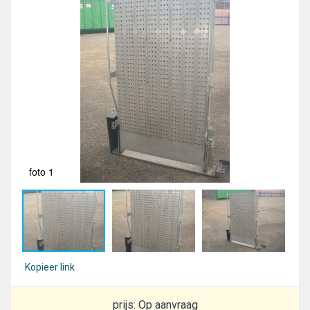
foto 1
fot
Kopieer link
prijs: Op aanvraag