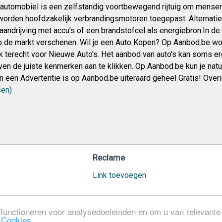
 automobiel is een zelfstandig voortbewegend rijtuig om mensen
 worden hoofdzakelijk verbrandingsmotoren toegepast. Alternatiev
aandrijving met accu’s of een brandstofcel als energiebron.In de
p de markt verschenen. Wil je een Auto Kopen? Op Aanbod.be 
k terecht voor Nieuwe Auto's. Het aanbod van auto's kan soms erg 
ven de juiste kenmerken aan te klikken. Op Aanbod.be kun je natuu
n een Advertentie is op Aanbod.be uiteraard geheel Gratis! Over
sen)
Reclame
Link toevoegen
functioneren voor analysedoeleinden en om u van relevante a
n
Cookies