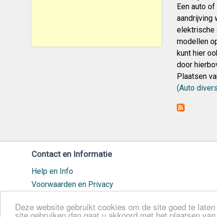
Een auto of
aandrijving
elektrische 
modellen o
kunt hier oo
door hierbo
Plaatsen va
(Auto diver
Contact en Informatie
Help en Info
Voorwaarden en Privacy
Veilig handelen
Deze website gebruikt cookies om de site goed te laten 
Cookiebeleid
site gebruiken dan gaat u akkoord met het plaatsen va