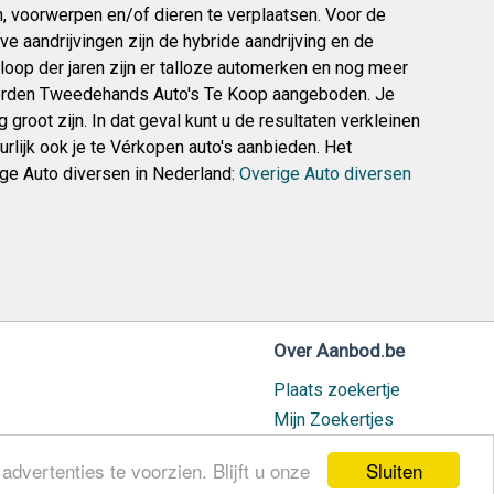
, voorwerpen en/of dieren te verplaatsen. Voor de
e aandrijvingen zijn de hybride aandrijving en de
 loop der jaren zijn er talloze automerken en nog meer
worden Tweedehands Auto's Te Koop aangeboden. Je
groot zijn. In dat geval kunt u de resultaten verkleinen
rlijk ook je te Vérkopen auto's aanbieden. Het
ige Auto diversen in Nederland:
Overige Auto diversen
Over Aanbod.be
Plaats zoekertje
Mijn Zoekertjes
Contact / Helpdesk
Sluiten
dvertenties te voorzien. Blijft u onze
Nieuw geplaatst