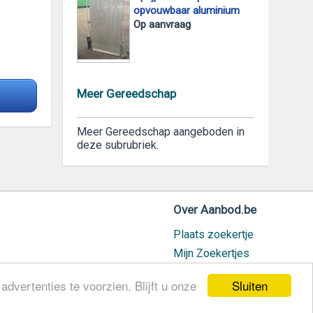
opvouwbaar aluminium
Op aanvraag
Meer Gereedschap
Meer Gereedschap aangeboden in
deze subrubriek.
Over Aanbod.be
Plaats zoekertje
Mijn Zoekertjes
Contact / Helpdesk
Sluiten
dvertenties te voorzien. Blijft u onze
Nieuw geplaatst