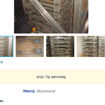
ink
prijs: Op aanvraag
:
Wanroij
(Buitenland)
en