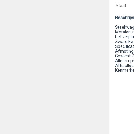
Staat
Beschrijv
Steekwage
Metalen s
het verpl
Zware kwal
Specificat
Afmeting 
Gewicht 7
Alleen oph
Afhaalloca
Kenmerken