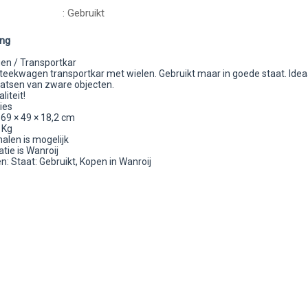
: Gebruikt
ing
n / Transportkar
teekwagen transportkar met wielen. Gebruikt maar in goede staat. Idea
aatsen van zware objecten.
iteit!
ies
69 × 49 × 18,2 cm
 Kg
alen is mogelijk
tie is Wanroij
: Staat: Gebruikt, Kopen in Wanroij