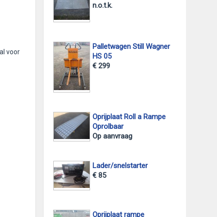
n.o.t.k.
Palletwagen Still Wagner
al voor
HS 05
€ 299
Oprijplaat Roll a Rampe
Oprolbaar
Op aanvraag
Lader/snelstarter
€ 85
Oprijplaat rampe