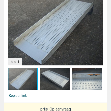
foto 1
fot
Kopieer link
prijs: Op aanvraag