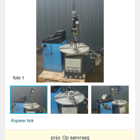
foto 1
fot
Kopieer link
prijs: Op aanvraag