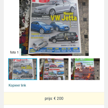
foto 1
fot
Kopieer link
prijs: € 200